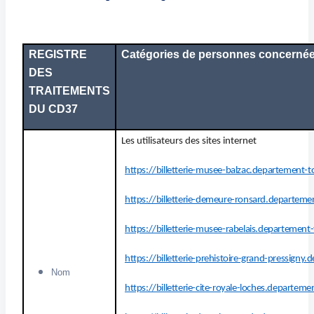
REGISTRE
Catégories de personnes concerné
DES
TRAITEMENTS
DU CD37
Les utilisateurs des sites internet
https://billetterie-musee-balzac.departement-to
https://billetterie-demeure-ronsard.departemen
https://billetterie-musee-rabelais.departement-
https://billetterie-prehistoire-grand-pressigny
Nom
https://billetterie-cite-royale-loches.departeme