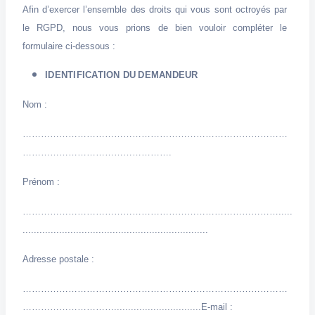
Afin d’exercer l’ensemble des droits qui vous sont octroyés par
le RGPD, nous vous prions de bien vouloir compléter le
formulaire ci-dessous :
IDENTIFICATION
DU
DEMANDEUR
Nom :
……………………………………………………………………………
………………………………………….
Prénom :
………………………………………………………………………….....
..................................................................
Adresse postale :
……………………………………………………………………………
…………………………...............................
E-mail :